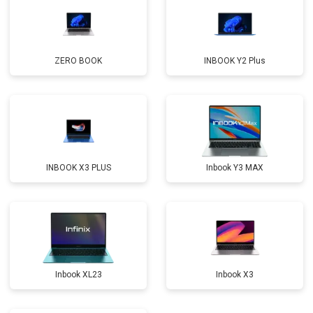
Замена микрофона
от 2600 ₽
Заказать
Замена оперативной памяти
от 1100 ₽
Заказать
ZERO BOOK
INBOOK Y2 Plus
Прошивка BIOS
от 1500 ₽
Заказать
Замена северного моста
от 3500 ₽
Заказать
Ремонт петель
от 3990 ₽
Заказать
INBOOK X3 PLUS
Inbook Y3 MAX
Inbook XL23
Inbook X3