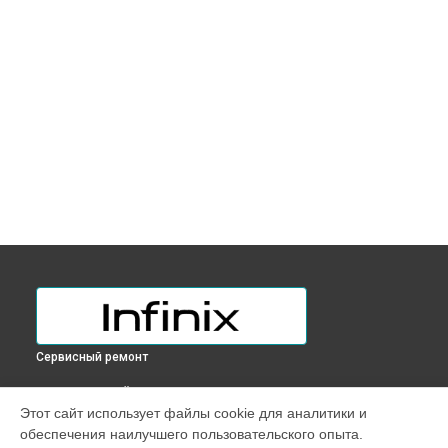
Сервисный ремонт
ВЫБЕРИ СВОЙ ГОРОД
Этот сайт использует файлы cookie для аналитики и
Настройка ОС ноутбука Zerobook Zl513 Infinix в
Краснодаре
обеспечения наилучшего пользовательского опыта.