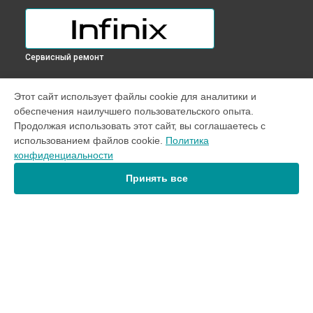
Сервисный ремонт
УСТРОЙСТВА
Этот сайт использует файлы cookie для аналитики и
обеспечения наилучшего пользовательского опыта.
Телефон
Продолжая использовать этот сайт, вы соглашаетесь с
Ноутбук
использованием файлов cookie.
Политика
конфиденциальности
СТРАНИЦЫ
Принять все
Цены
Гарантия
Доставка
Контакты
Карта сайта
КОНТАКТЫ
+7 (800) 350-44-53